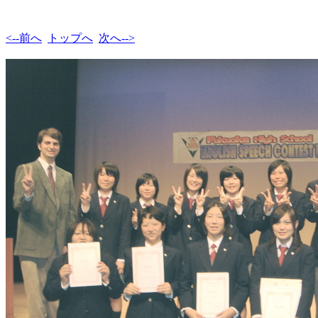
<--前へ
トップへ
次へ-->