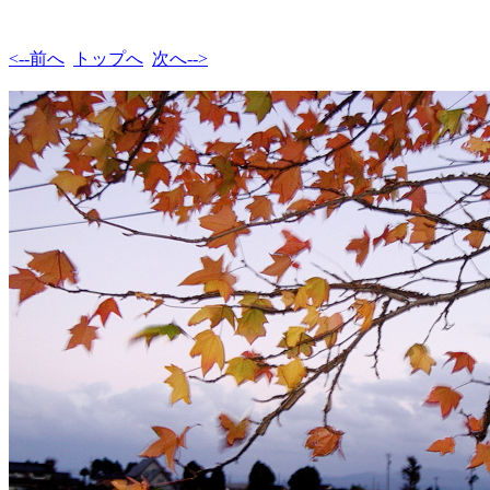
<--前へ
トップへ
次へ-->