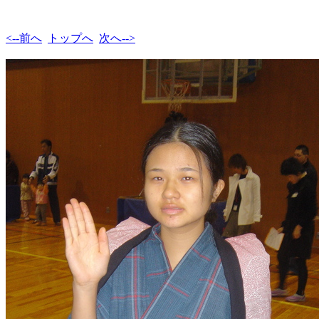
<--前へ
トップへ
次へ-->