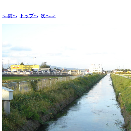
<--前へ
トップへ
次へ-->