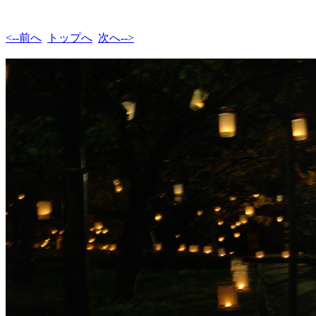
<--前へ
トップへ
次へ-->