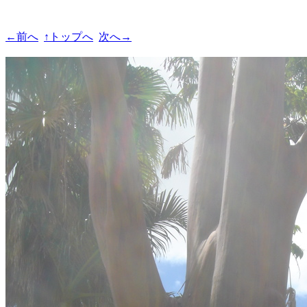
←前へ
↑トップへ
次へ→