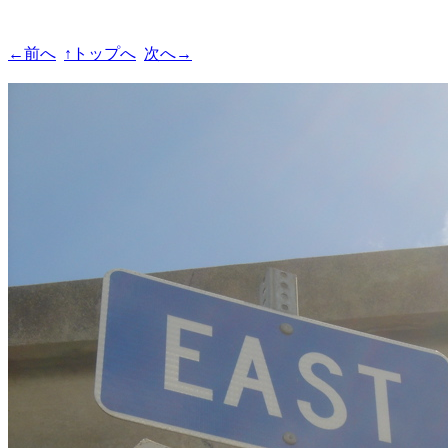
←前へ
↑トップへ
次へ→